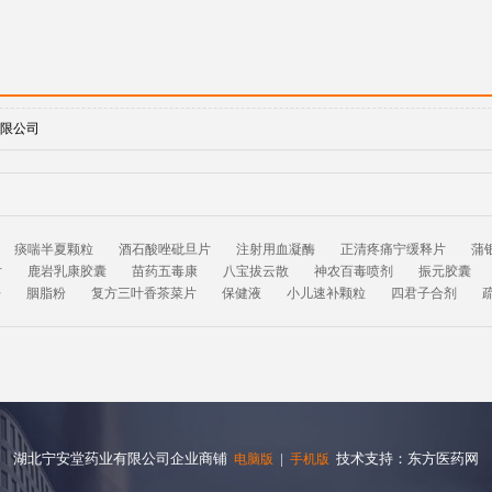
限公司
痰喘半夏颗粒
酒石酸唑砒旦片
注射用血凝酶
正清疼痛宁缓释片
蒲
片
鹿岩乳康胶囊
苗药五毒康
八宝拔云散
神农百毒喷剂
振元胶囊
净
胭脂粉
复方三叶香茶菜片
保健液
小儿速补颗粒
四君子合剂
湖北宁安堂药业有限公司企业商铺
|
技术支持：东方医药网
电脑版
手机版