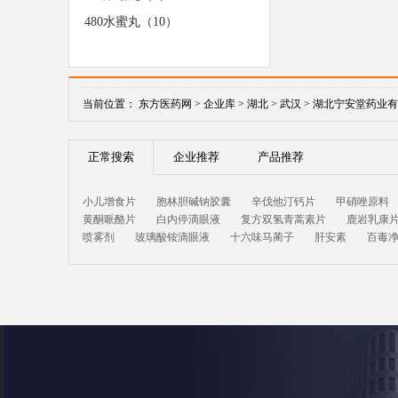
480水蜜丸（10）
当前位置：
东方医药网 >
企业库 >
湖北 >
武汉 >
湖北宁安堂药业有
正常搜索
企业推荐
产品推荐
小儿增食片
胞林胆碱钠胶囊
辛伐他汀钙片
甲硝唑原料
黄酮哌酪片
白内停滴眼液
复方双氢青蒿素片
鹿岩乳康
喷雾剂
玻璃酸铵滴眼液
十六味马蔺子
肝安素
百毒