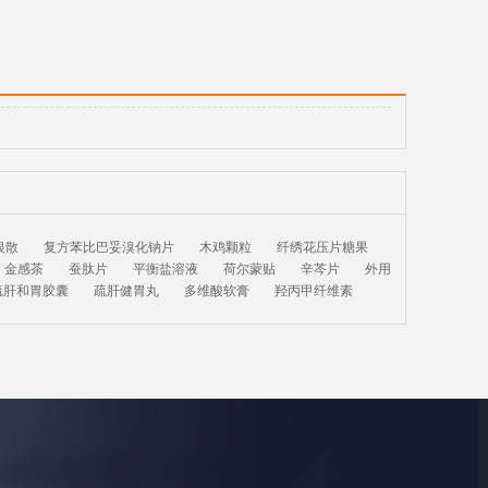
银散
复方苯比巴妥溴化钠片
木鸡颗粒
纤绣花压片糖果
金感茶
蚕肽片
平衡盐溶液
荷尔蒙贴
辛芩片
外用
疏肝和胃胶囊
疏肝健胃丸
多维酸软膏
羟丙甲纤维素